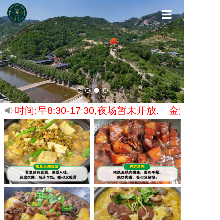
首页
金溪谷介绍
金溪谷游玩
金溪谷服务
间:早8:30-17:30,夜场暂未开放.
金溪谷乡村旅游
金溪谷最新
联系我们